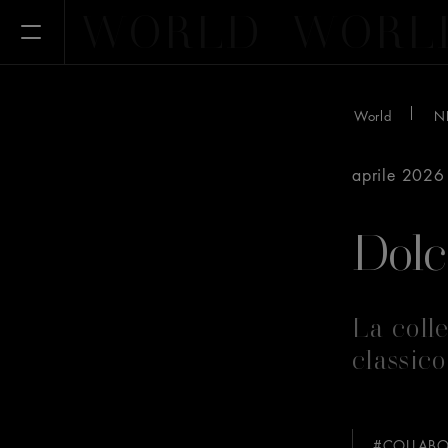
WORLD
WORL
Apri il menu
World
N
aprile 2026
Dol
La coll
classic
#COLLABO