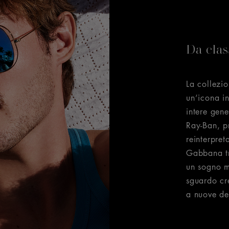
Da cla
La collezi
un’icona in
intere gene
Ray-Ban, p
reinterpre
Gabbana tr
un sogno m
sguardo cre
a nuove de