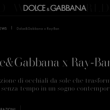
D
WORLD
WORLD
EWS
Dolce&Gabbana x Ray-Ban
ce&Gabbana x Ray-Ba
ezione di occhiali da sole che trasfor
o senza tempo in un sogno contempo
RAZIONI