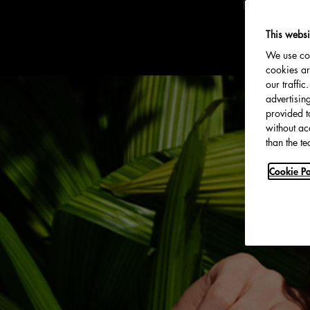
This websi
We use coo
cookies ar
our traffi
advertisin
provided t
without ac
than the te
Cookie Po