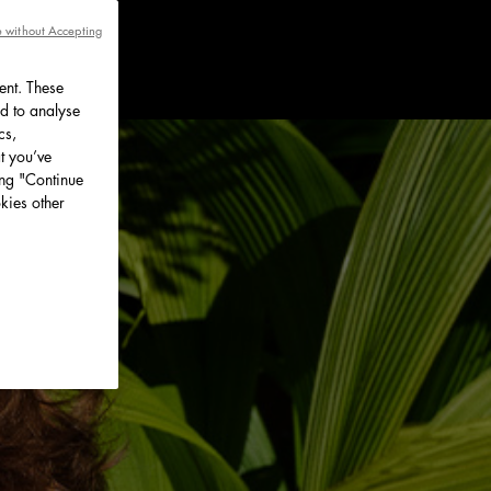
 without Accepting
ent. These
d to analyse
cs,
t you’ve
ing "Continue
kies other