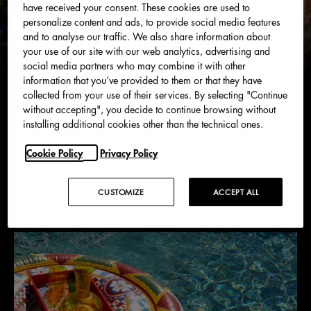
have received your consent. These cookies are used to
personalize content and ads, to provide social media features
and to analyse our traffic. We also share information about
your use of our site with our web analytics, advertising and
social media partners who may combine it with other
information that you’ve provided to them or that they have
LIFESTYLE
luglio 2026
collected from your use of their services. By selecting "Continue
Sicilia, promessa di bellezza eterna
without accepting", you decide to continue browsing without
installing additional cookies other than the technical ones.
Cookie Policy
Privacy Policy
TUTTI
NEWS
SFILATE
STORIA DEL BRAND
CUSTOMIZE
ACCEPT ALL